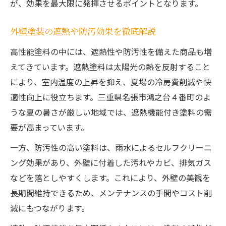
名張市エリアに適した外壁塗装のポイント
が、効果を最大限に発揮させるポイントとなります。
外壁塗装で地域に合った塗料選定の重要性
外壁塗装の遮熱や防汚効果を徹底解説
外壁塗装の地元業者を選ぶ際のチェックポ
イント
高性能塗料の中には、遮熱性や防汚性を備えた商品も増
えてきています。遮熱塗料は太陽光の熱を反射すること
外壁塗装で失敗しない地域特有の注意点
により、室内温度の上昇を抑え、夏場の冷房費削減や快
外壁塗装のアフター対応で安心できる選び
適性向上に役立ちます。三重県名張市鴻之台４番町のよ
方
うな夏の暑さが厳しい地域では、遮熱機能付き塗料の需
外壁塗装で地域気候に合う塗料の選び方
要が高まっています。
後悔しない外壁塗装実現のための要点まとめ
一方、防汚性の高い塗料は、雨水によるセルフクリーニ
外壁塗装で後悔しないための総合チェック
ング効果があり、外壁に付着した汚れやカビ、排気ガス
外壁塗装の高性能塗料選びで満足度を高め
などを落としやすくします。これにより、外壁の美観を
る
長期間維持できるため、メンテナンスの手間やコスト削
外壁塗装工事の流れと事前準備のポイント
減にもつながります。
外壁塗装の費用感や助成金の確認方法