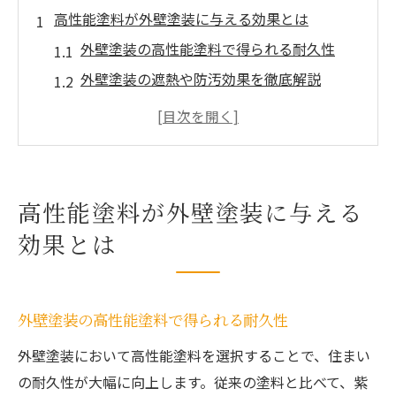
高性能塗料が外壁塗装に与える効果とは
外壁塗装の高性能塗料で得られる耐久性
外壁塗装の遮熱や防汚効果を徹底解説
外壁塗装で後悔しないための塗料選定法
高性能塗料が外壁塗装のコストに与える影
響
外壁塗装の高性能塗料で快適な住まいへ
高性能塗料が外壁塗装に与える
外壁塗装の選び方で失敗しない秘訣
効果とは
外壁塗装の業者選びで重視すべきポイント
外壁塗装の見積もり比較で失敗を防ぐコツ
外壁塗装で重視したい保証とアフター対応
外壁塗装の高性能塗料で得られる耐久性
外壁塗装の適正価格を見極めるための基準
外壁塗装において高性能塗料を選択することで、住まい
外壁塗装でよくある失敗事例と対策
の耐久性が大幅に向上します。従来の塗料と比べて、紫