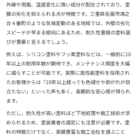
遮熱や耐候を重視した塗料比較ガイド
外線や雨風、温度変化に強い成分が配合されており、塗
膜の劣化を抑えられる点が特徴です。三重県名張市鴻之
外壁塗装で遮熱と耐候性を両立する塗料選
台４番町のような気候変動のある地域では、外壁の劣化
び
スピードが早まる傾向にあるため、耐久性重視の塗料選
外壁塗装の低汚染塗料と高性能塗料の違い
びが重要と言えるでしょう。
外壁塗装の人気塗料メーカー比較ポイント
例えば、シリコン塗料やフッ素塗料などは、一般的に10
外壁塗装の高機能塗料が選ばれる理由
年以上の耐用年数が期待でき、メンテナンス頻度を大幅
外壁塗装におすすめの遮熱塗料の特徴
に減らすことが可能です。実際に高性能塗料を採用され
塗装色選びで汚れに強い家に仕上げる方法
たお客様からは「10年以上経っても色褪せや剥がれが目
外壁塗装で汚れが目立たない色の選び方
立たない」といった声も多く、長期的な安心感が得られ
外壁塗装の色選びで失敗しないコツ
ます。
外壁塗装で後悔しない人気色とは何か
ただし、耐久性が高い塗料ほど下地処理や施工技術が求
外壁塗装のカラーシミュレーション活用法
められるため、塗装業者の選定にも注意が必要です。塗
外壁塗装で街並みと調和する色選びの秘訣
料の特徴だけでなく、実績豊富な施工会社を選ぶこと