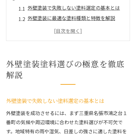
外壁塗装で失敗しない塗料選定の基本とは
外壁塗装に最適な塗料種類と特徴を解説
外壁塗装の耐久性を左右する塗料の違い
外壁塗装で注目すべき塗料の最新トレンド
外壁塗装選びに役立つ助成金情報の活用法
長持ち塗料で家を守る選択ポイント
外壁塗装塗料選びの極意を徹底
外壁塗装で長持ちする塗料の見極め方
解説
外壁塗装の寿命を延ばす塗料選択基準
外壁塗装における無機塗料の優位性とは
外壁塗装の耐候性と遮熱性を両立させる方
外壁塗装で失敗しない塗料選定の基本とは
法
外壁塗装を成功させるには、まず三重県名張市鴻之台１
外壁塗装の長期保証とメンテナンス費用対
番町の気候や周辺環境に合わせた塗料選びが不可欠で
策
す。地域特有の雨や湿気、日差しの強さに適した塗料を