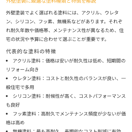
外壁塗装に最適な塗料種類と特徴を解説
ポイント
外壁塗装でよく選ばれる塗料には、アクリル、ウレタ
外壁塗装の実績豊富なメーカー選びのコツ
ン、シリコン、フッ素、無機系などがあります。それぞ
地域相場を知り賢く外壁塗装を進める
れ耐久年数や価格帯、メンテナンス性が異なるため、住
外壁塗装の地域相場と費用構成を徹底分析
宅の状況や予算に合わせて選ぶことが重要です。
外壁塗装の見積もりでチェックすべき費用
代表的な塗料の特徴
項目
アクリル塗料：価格は安いが耐久性は低め、短期間の
外壁塗装助成金で費用を抑える活用術
リフォーム向き
外壁塗装の費用相場を比較して選ぶポイン
ウレタン塗料：コストと耐久性のバランスが良い、一
ト
般住宅で多用
外壁塗装の地域業者選びで失敗しない方法
シリコン塗料：耐候性が高く、コストパフォーマンス
も良好
実際に選ばれている外壁塗装の理由
フッ素塗料：高耐久でメンテナンス頻度が少ないが価
外壁塗装で実際に選ばれる塗料の特徴
格は高め
外壁塗装の人気理由と利用者の口コミ傾向
無機塗料：最も高耐久、長期的なコスト削減に有効