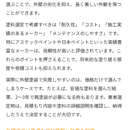
あなたの外壁塗装 失敗しないための基準
選ぶことで、外壁の劣化を抑え、長く美しい外観を保つ
ことができます。
外壁塗装で後悔しない業者選びのコツ
外壁塗装の見積もり比較で注意すべき点
塗料選定で考慮すべきは「耐久性」「コスト」「施工実
外壁塗装の口コミと施工例から学ぶ選び方
績のあるメーカー」「メンテナンスのしやすさ」です。
特にアステックペイントや日本ペイントといった実績豊
外壁塗装の相見積もりでコスパを高める方
富なメーカーは、信頼性が高いと評価されています。こ
法
れらのポイントを押さえることで、将来的な塗り替え頻
外壁塗装の助成金や補助金の最新情報
度や修繕コストも抑えられます。
注目の外壁塗装人気メーカー比較術
実際に外壁塗装で失敗しやすいのは、価格だけで選んで
外壁塗装で選ばれる人気メーカーの特徴
しまうケースです。たとえば、安価な塗料を選んだ結
外壁塗装でアステックペイントと日本ペイ
果、2〜3年で再塗装が必要になる例もあります。業者選
ントを比較
定時は、見積もり内容や塗料の詳細説明を確認し、納得
外壁塗装で注目されるメーカーの耐久性を
したうえで決定することが大切です。
検証
外壁塗装のメーカー比較で重要なチェック